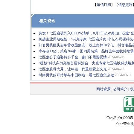
【
短信订阅
】【
信息定制
相关资讯
突发！七匹狼被列入UFLPA清单，8月3日起对美出口或遭“全
跨越主业周期桎梏！“夹克专家”七匹狼斥资1个亿布局硬科技
知名男装巨头去年营收显疲态：线上卖掉10个亿，抖音唯品
库存超13亿，关店264家！国内男装第一品牌去年营收持续承
七匹狼公子迎娶特步千金，豪门不需要爱情
2024-06-05
“硬核”科技实力亮相首届科洽会 夹克专家七匹狼以科技焕
七匹狼航母大秀，让年轻一代重新爱上夹克
2024-04-15
时尚男装的可持续与中国制造，看七匹狼怎么做
2024-03-11
网站背景
|
公司简介
|
联
CopyRight ©2005 w
企业营业执