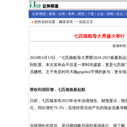
证券期货 |
要闻
|
证券
|
券商
|
期货
|
个股
|
公告
|
传闻
|
焦点
|
您所在的位置：
频道首页
>>
信息
正文
七匹狼航母大秀盛大举行
发表时间：
2024年4月13日，“七匹狼航母大秀暨2024-202
到彰显。本次发布会不仅是一席时尚盛宴，更是七匹狼“
员娜然、王子奇及时尚大咖gogoboi宇博的参与，更令
营收利润双增，七匹狼焕新起航
日前，七匹狼发布2023年全年业绩报告。财报显示，报告期
元，同比增长79.3%；实现经营活动产生的现金流量净额3.
业绩增长的背后，是品牌战略升级的落地执行。据了解，