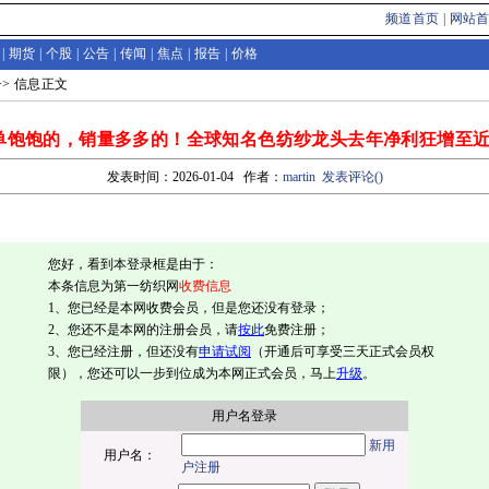
频道首页
|
网站
|
期货
|
个股
|
公告
|
传闻
|
焦点
|
报告
|
价格
>>
信息
正文
单饱饱的，销量多多的！全球知名色纺纱龙头去年净利狂增至近
发表时间：2026-01-04 作者：
martin
发表评论(
)
您好，看到本登录框是由于：
本条信息为第一纺织网
收费信息
1、您已经是本网收费会员，但是您还没有登录；
2、您还不是本网的注册会员，请
按此
免费注册；
3、您已经注册，但还没有
申请试阅
（开通后可享受三天正式会员权
限），您还可以一步到位成为本网正式会员，马上
升级
。
用户名登录
新用
用户名：
户注册