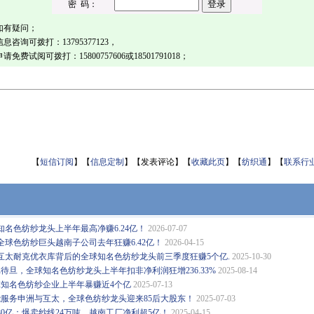
密 码：
如有疑问；
信息咨询可拨打：
13795377123
，
申请免费试阅可拨打：
15800757606或18501791018
；
【
短信订阅
】【
信息定制
】【发表评论】【
收藏此页
】【
纺织通
】【
联系行
名色纺纱龙头上半年最高净赚6.24亿！
2026-07-07
球色纺纱巨头越南子公司去年狂赚6.42亿！
2026-04-15
互太耐克优衣库背后的全球知名色纺纱龙头前三季度狂赚5个亿.
2025-10-30
戈待旦，全球知名色纺纱龙头上半年扣非净利润狂增236.33%
2025-08-14
球知名色纺纱企业上半年暴赚近4个亿
2025-07-13
能服务申洲与互太，全球色纺纱龙头迎来85后大股东！
2025-07-03
0亿：爆卖纱线24万吨，越南工厂净利超5亿！
2025-04-15