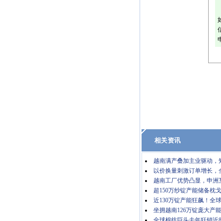
相关资讯
越南满产叠加主业驱动，知
以价换量刺激订单增长，全
越南工厂优势凸显，申洲
超150万纱锭产能储备枕
近130万锭产能狂飙！全
坐拥越南126万锭庞大产
全球棉纺巨头去年狂销近8