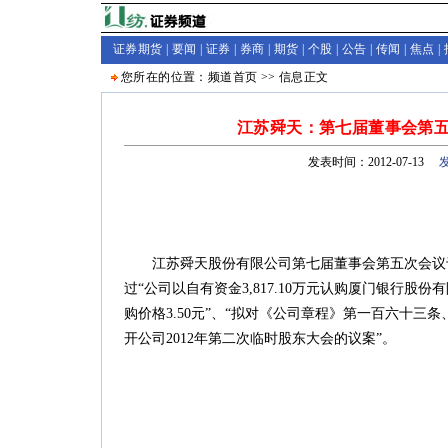
证券期货 |
要闻
|
证券
|
券商
|
期货
|
个股
|
公告
|
传闻
|
焦点
|
您所在的位置：
频道首页
>>
信息
正文
江苏舜天：第七届董事会第
发表时间：2012-07-13
江苏舜天股份有限公司第七届董事会第五次会议于20
过“公司以自有资金3,817.10万元认购厦门银行股份有限
购价格3.50元”、“拟对《公司章程》第一百六十三
开公司2012年第二次临时股东大会的议案”。