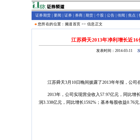
证券期货 |
要闻
|
证券
|
券商
|
期货
|
个股
|
公告
|
传闻
|
焦点
|
您所在的位置：
频道首页
>>
信息
正文
江苏舜天2013年净利增长近1
发表时间：2014-03-11
江苏舜天3月10日晚间披露了2013年年报，公司在
2013年，公司实现营业收入57.97亿元，同比增长
润3.338亿元，同比增长1592%；基本每股收益0.76