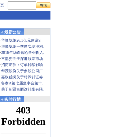
首页
最新公告
·
华峰氨纶26.3亿元建设9.
·
华峰氨纶一季度实现净利.
·
2016年华峰氨纶营业收入.
·
三部委关于深港股票市场.
·
招商证券：订单转移影响.
·
华茂股份关于参股公司广.
·
嘉欣丝绸关于对深圳证券.
·
鲁泰A第七届监事会第十.
·
关于新疆富丽达纤维有限.
实时行情