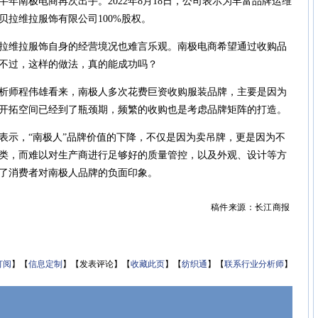
南极电商再次出手。2022年8月18日，公司表示为丰富品牌运维
购贝拉维拉服饰有限公司100%股权。
维拉服饰自身的经营境况也难言乐观。南极电商希望通过收购品
不过，这样的做法，真的能成功吗？
师程伟雄看来，南极人多次花费巨资收购服装品牌，主要是因为
开拓空间已经到了瓶颈期，频繁的收购也是考虑品牌矩阵的打造。
示，“南极人”品牌价值的下降，不仅是因为卖吊牌，更是因为不
类，而难以对生产商进行足够好的质量管控，以及外观、设计等方
了消费者对南极人品牌的负面印象。
稿件来源：长江商报
订阅
】【
信息定制
】【发表评论】【
收藏此页
】【
纺织通
】【
联系行业分析师
】