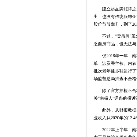
建立起品牌矩阵之后
出，也没有传统服饰企
股价节节攀升，到了202
不过，“卖吊牌”虽
乏自身商品，也无法与
仅2018年一年，南
单，涉及蚕丝被、内衣
批次老年健步鞋进行了
场监督总局抽查不合格
除了官方抽检不合格
关“南极人”词条的投诉
此外，从财报数据来
业收入从2020年的12.
2022年上半年，南极