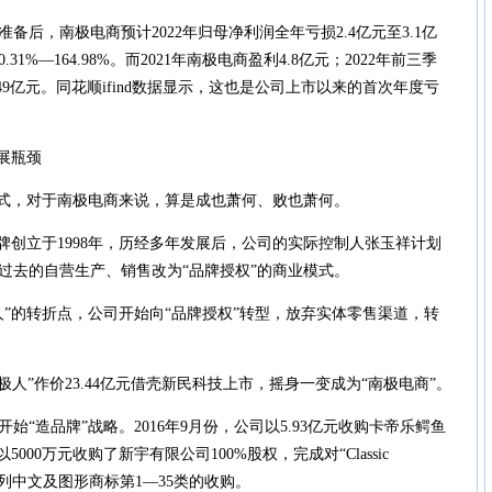
，南极电商预计2022年归母净利润全年亏损2.4亿元至3.1亿
31%—164.98%。而2021年南极电商盈利4.8亿元；2022年前三季
49亿元。同花顺ifind数据显示，这也是公司上市以来的首次年度亏
展瓶颈
式，对于南极电商来说，算是成也萧何、败也萧何。
创立于1998年，历经多年发展后，公司的实际控制人张玉祥计划
过去的自营生产、销售改为“品牌授权”的商业模式。
人”的转折点，公司开始向“品牌授权”转型，放弃实体零售渠道，转
极人”作价23.44亿元借壳新民科技上市，摇身一变成为“南极电商”。
造品牌”战略。2016年9月份，公司以5.93亿元收购卡帝乐鳄鱼
5000万元收购了新宇有限公司100%股权，完成对“Classic
）系列中文及图形商标第1—35类的收购。