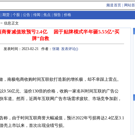
频道首页
|
网站
|
期货
|
个股
|
公告
|
传闻
|
焦点
|
报告
|
价格
>>
信息
正文
商誉减值致预亏2.4亿 困于贴牌模式半年砸5.55亿“买
牌”自救
发表时间：2023-02-21 作者：
张璐
发表评论(
)
做，南极电商收购时间互联欲打造新的增长极，却不幸踩上雷点。
9.56亿元、溢价130倍的价格，收购一家名叫时间互联的广告公
快车道。然而，近两年互联网广告市场需求疲软、市场竞争加剧，
由于时间互联商誉大幅减值，预计2022年亏损将达2.4亿至3.1
5年借壳上市以来，首次出现业绩亏损。