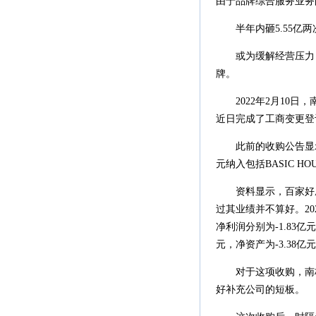
由于品牌综合服务业务
半年内砸5.55亿两次
或为缓解经营压力，
牌。
2022年2月10日
近日完成了工商变更登
此前的收购公告显示，
元纳入包括BASIC HOUS
资料显示，百家好成立
过其业绩并不算好。202
净利润分别为-1.83亿
元，净资产为-3.38亿
对于这项收购，南极
好补充公司的短板。