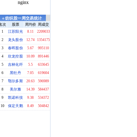
纺织股一周交易统计
名次
股票
周均价
周成交
1
江苏阳光
8.11
2209033
2
龙头股份
12.74
1354175
3
春晖股份
5.67
995110
4
欣龙控股
10.09
891446
5
吉林化纤
5.5
633645
6
黑牡丹
7.05
619604
7
鄂尔多斯
20.63
596989
8
美尔雅
14.39
584437
9
凯诺科技
9.38
534372
10
保定天鹅
8.49
504842