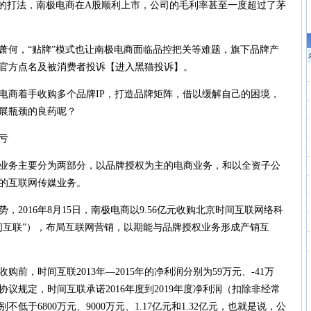
的打法，南极电商在A股顺利上市，公司的毛利率甚至一度超过了茅
何，“贴牌”模式也让南极电商面临品控把关等难题，旗下品牌产
官方点名及被消费者投诉【进入黑猫投诉】。
商着手收购多个品牌IP，打造品牌矩阵，借以缓解自己的困境，
展瓶颈的良药呢？
亏
务主要分为两部分，以品牌授权为主的电商业务，和以全资子公
的互联网传媒业务。
016年8月15日，南极电商以9.56亿元收购北京时间互联网络科
间互联”），布局互联网营销，以期能与品牌授权业务形成产销互
，时间互联2013年—2015年的净利润分别为59万元、-41万
赌协议规定，时间互联承诺2016年度到2019年度净利润（扣除非经常
低于6800万元、9000万元、1.17亿元和1.32亿元，也就是说，公