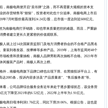
，南极电商便开启“卖吊牌”之路，而不再需要大规模的资本支
业的存货销售等“烦恼”，投资者对此也十分追捧。南极电商上市后
0年7月时股价最高涨到24.24元/股，总市值一度达到近600亿元。
然为南极电商打开销路，却也带来质量把控的难题。而且，严重缺
消费者建立更长久更紧密的价值观联系。
极人就上过14次国家质监部门及地方消费者协会的不合格产品黑名
、童装到卷发器、按摩棒等多种产品。2019年，上海市监局对48个
市场检查和质量抽检，南极人品牌男鞋再次抽检不合格。2021年市
休闲服装产品时，南极人再次上榜。
外，南极电商旗下品牌口碑也出现下滑。在黑猫投诉平台上，有
高达2085条，投诉内容多涉及“产品质量差”、“售后服务差”等。
看，公司品牌综合服务业务近年来处于逐步萎缩状态，该业务营
46亿元下降至2021年的6.52亿元，2022年上半年为1.91亿元。
电商归母净利润1.76亿元，同比下滑28.06%。根据公告，这也是