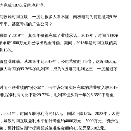
完成4.07亿元的净利润。
购时间互联，一度让很多人看不懂，南极电商为何愿意花9.56
平平、甚至亏损的广告公司？
了2019年，其余年份都完成了业绩承诺。2019年，时间互联净
业绩承诺1600万元并已做出现金补偿。期间，2018年是时间互联的高
到16%。
钵满。从2016年到2019年，公司营收翻了8倍，达近40亿元。
骇人听闻的93.36%的毛利率，成为A股电商毛利之王，一度超过茅
时间互联业绩的“分水岭”，当年该公司实际完成的营业收入较2019
扣非后净利润同比下滑29.72%，毛利率也从前一年的8.35%下滑至
21年，时间互联净利润约1亿元，同比下降13%。2022年，因需
导致时间互联盈利水平预计降至约4000万元—5000万元。初步估
，预计报告期计提商誉减值准备金额约4.5亿元至5.0亿元。