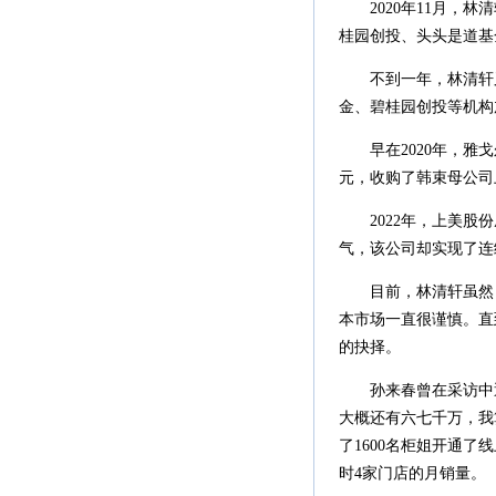
2020年11月，林
桂园创投、头头是道基
不到一年，林清轩又在
金、碧桂园创投等机构
早在2020年，雅戈
元，收购了韩束母公司上
2022年，上美股份
气，该公司却实现了连
目前，林清轩虽然目
本市场一直很谨慎。直到
的抉择。
孙来春曾在采访中透露
大概还有六七千万，我
了1600名柜姐开通
时4家门店的月销量。