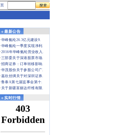
首页
最新公告
·
华峰氨纶26.3亿元建设9.
·
华峰氨纶一季度实现净利.
·
2016年华峰氨纶营业收入.
·
三部委关于深港股票市场.
·
招商证券：订单转移影响.
·
华茂股份关于参股公司广.
·
嘉欣丝绸关于对深圳证券.
·
鲁泰A第七届监事会第十.
·
关于新疆富丽达纤维有限.
实时行情