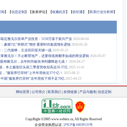
订阅
】【
信息定制
】【发表评论】【
收藏此页
】【
纺织通
】【
联系行业分析师
】
敲定雅戈尔首单产业投资：5150万落子新兴产业
2026-06-04
：豪掷7亿“举牌式”增持 重塑时尚集团增长逻辑
2026-05-26
尔：二代接棒，主业回归迎关键一战
2026-05-21
接掌雅戈尔！不止断臂地产，还要彻底推翻李如成的商业逻辑
2026-05-07
日股神雅戈尔，去年时尚板块净利骤降超七成！
2026-04-27
成，本土服装巨头前三季度营收却高达50.37亿
2025-11-01
足，“服装界巴菲特”上半年营收近37个亿！
2025-08-31
？中国“服装界巴菲特”去年营收下滑不足70亿
2025-04-23
网站背景
|
公司简介
|
联系我们
|
友情链接
|
产品与服务
|
信息定制
CopyRight ©2005 www.webtex.cn, All Rights Reserved
企业营业执照认证:
沪ICP备10039135号