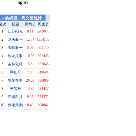
纺织股一周交易统计
名次
股票
周均价
周成交
1
江苏阳光
8.11
2209033
2
龙头股份
12.74
1354175
3
春晖股份
5.67
995110
4
欣龙控股
10.09
891446
5
吉林化纤
5.5
633645
6
黑牡丹
7.05
619604
7
鄂尔多斯
20.63
596989
8
美尔雅
14.39
584437
9
凯诺科技
9.38
534372
10
保定天鹅
8.49
504842