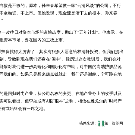
救是不够的，原本，孙来春希望做一家“云清风淡”的公司，不行
不拿融资、不上市。但他发现，现金流是活下去的根本。孙来春
”
春一改往日对资本市场的谨慎态度，抛出了“五年计划”。他表示，在
抱资本市场，要在国内的主板上市。
投资挑得太厉害了，其实有很多人愿意给林清轩投资。但我们提出
刻，导致到现在我们还身在‘闺中’。经历过这次教训后，我们会对
能够对我们进一步高端化和国际化有帮助，对中国的高端护肤品诞
同我们的。如果只是想来赚点钱就走，我们还是谢绝，宁可跪在地
是回归时尚产业，从公司名称的变更、在地产业务上的收手以及
实可以看出。但李如成有A股“股神”之称，相信在雅戈尔的“时尚产
投资或始终会有一席之地。
稿件来源：
第一纺织网