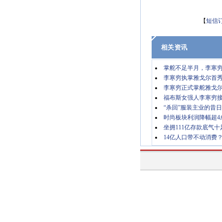
【
短信
相关资讯
掌舵不足半月，李寒穷
李寒穷执掌雅戈尔首秀
李寒穷正式掌舵雅戈
福布斯女强人李寒穷
“杀回”服装主业的昔
时尚板块利润降幅超4
坐拥111亿存款底气十
14亿人口带不动消费