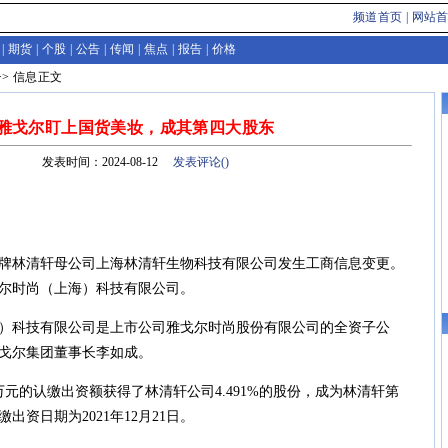
频道首页
|
网站
|
期货
|
个股
|
公告
|
传闻
|
焦点
|
报告
|
价格
>>
信息
正文
雅戈尔盯上国货美妆，成其第四大股东
发表时间：2024-08-12
发表评论(
)
林清轩母公司上海林清轩生物科技有限公司发生工商信息变更。
尔时尚（上海）科技有限公司。
科技有限公司是上市公司雅戈尔时尚股份有限公司的全资子公
戈尔集团董事长李如成。
元的认缴出资额获得了林清轩公司4.491%的股份，成为林清轩第
出资日期为2021年12月21日。