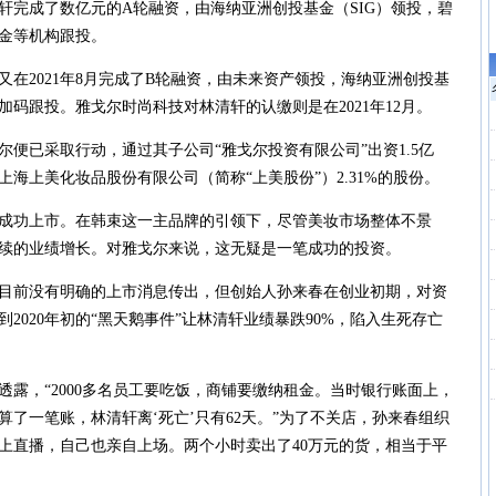
清轩完成了数亿元的A轮融资，由海纳亚洲创投基金（SIG）领投，碧
金等机构跟投。
2021年8月完成了B轮融资，由未来资产领投，海纳亚洲创投基
加码跟投。雅戈尔时尚科技对林清轩的认缴则是在2021年12月。
尔便已采取行动，通过其子公司“雅戈尔投资有限公司”出资1.5亿
海上美化妆品股份有限公司（简称“上美股份”）2.31%的股份。
成功上市。在韩束这一主品牌的引领下，尽管美妆市场整体不景
续的业绩增长。对雅戈尔来说，这无疑是一笔成功的投资。
前没有明确的上市消息传出，但创始人孙来春在创业初期，对资
2020年初的“黑天鹅事件”让林清轩业绩暴跌90%，陷入生死存亡
，“2000多名员工要吃饭，商铺要缴纳租金。当时银行账面上，
算了一笔账，林清轩离‘死亡’只有62天。”为了不关店，孙来春组织
了线上直播，自己也亲自上场。两个小时卖出了40万元的货，相当于平