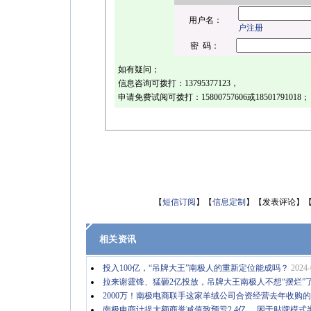
用户名：
户注册
密 码：
如有疑问；
信息咨询可拨打：
13795377123
，
申请免费试阅可拨打：
15800757606或18501791018
；
【
短信订阅
】【
信息定制
】【发表评论】
相关资讯
投入100亿，“吊牌大王”南极人的重新定位能成吗？
2024-
拉来谢霆锋、猛砸2亿投放，吊牌大王南极人不想“摆烂”
2000万！南极电商联手这家羊绒公司合资经营去年收购
南极电商计提大额商誉减值致预亏2.4亿 困于贴牌模式半年