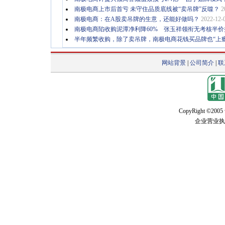
南极电商上市后首亏 未守住品质底线被“卖吊牌”反噬？
2
南极电商：在A股卖吊牌的生意，还能好做吗？
2022-12-
南极电商陷收购泥潭净利降60% 张玉祥领衔无考核半价持
半年频繁收购，除了卖吊牌，南极电商花钱买品牌也“上瘾
网站背景
|
公司简介
|
联
CopyRight ©2005 w
企业营业执