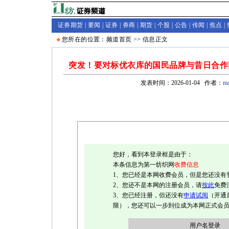
证券期货 |
要闻
|
证券
|
券商
|
期货
|
个股
|
公告
|
传闻
|
焦点
|
您所在的位置：
频道首页
>>
信息
正文
突发！要对标优衣库的国民品牌与昔日合作
发表时间：2026-01-04 作者：
ma
您好，看到本登录框是由于：
本条信息为第一纺织网
收费信息
1、您已经是本网收费会员，但是您还没有
2、您还不是本网的注册会员，请
按此
免费
3、您已经注册，但还没有
申请试阅
（开通
限），您还可以一步到位成为本网正式会
用户名登录