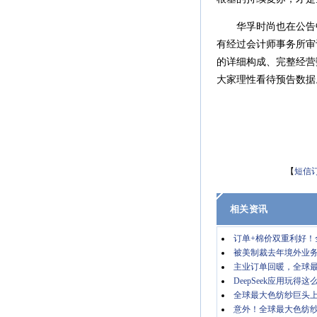
华孚时尚也在公告中
有经过会计师事务所审
的详细构成、完整经营
大家理性看待预告数据。（
【
短信
相关资讯
订单+棉价双重利好！
被美制裁去年境外业务
主业订单回暖，全球最
DeepSeek应用玩得
全球最大色纺纱巨头上
意外！全球最大色纺纱