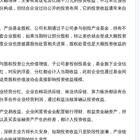
幅增厚，主要依靠这笔壹亿陆千万元的投资收益，不过本次预告
分构成，但结合企业过往公开的投资布局，它的投资收益通常来自
产业基金股权。公司长期通过子公司参与创投产业基金，持有不
套企业股权，如果当期转让部分股权，转让差价就会形成大额投资
度企业也曾披露股份处置相关进展，股权处置也是大额投资收益的
股权投资公允价值增值。子公司参投创投基金，基金旗下企业估
红，对应的浮盈、分红都会计入当期收益，此前企业也通过基金间
这类股权价值波动会直接影响投资收益规模。
经营分红。企业在棉花供应链、袜业供应链、算力板块都设有合
分享合作企业经营利润，通过权益法核算确认投资收益。
交易收益。企业闲置资金会配置银行理财、权益类金融资产，持
以及买卖金融资产产生的价差，都计入投资收益。
深耕主业方得长久安身。短期投资收益只是阶段性波澜，产业链
企业跨越周期的恒久底气。