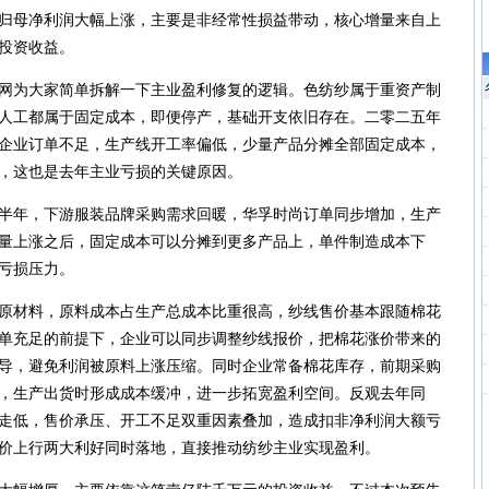
归母净利润大幅上涨，主要是非经常性损益带动，核心增量来自上
投资收益。
为大家简单拆解一下主业盈利修复的逻辑。色纺纱属于重资产制
人工都属于固定成本，即便停产，基础开支依旧存在。二零二五年
企业订单不足，生产线开工率偏低，少量产品分摊全部固定成本，
，这也是去年主业亏损的关键原因。
年，下游服装品牌采购需求回暖，华孚时尚订单同步增加，生产
量上涨之后，固定成本可以分摊到更多产品上，单件制造成本下
亏损压力。
材料，原料成本占生产总成本比重很高，纱线售价基本跟随棉花
单充足的前提下，企业可以同步调整纱线报价，把棉花涨价带来的
导，避免利润被原料上涨压缩。同时企业常备棉花库存，前期采购
，生产出货时形成成本缓冲，进一步拓宽盈利空间。反观去年同
走低，售价承压、开工不足双重因素叠加，造成扣非净利润大额亏
价上行两大利好同时落地，直接推动纺纱主业实现盈利。