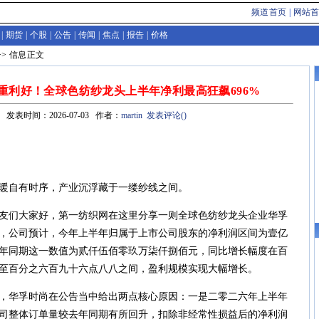
频道首页
|
网站
|
期货
|
个股
|
公告
|
传闻
|
焦点
|
报告
|
价格
>>
信息
正文
重利好！全球色纺纱龙头上半年净利最高狂飙696%
发表时间：2026-07-03 作者：
martin
发表评论(
)
自有时序，产业沉浮藏于一缕纱线之间。
们大家好，第一纺织网在这里分享一则全球色纺纱龙头企业华孚
预告，公司预计，今年上半年归属于上市公司股东的净利润区间为壹亿
年同期这一数值为贰仟伍佰零玖万柒仟捌佰元，同比增长幅度在百
至百分之六百九十六点八八之间，盈利规模实现大幅增长。
华孚时尚在公告当中给出两点核心原因：一是二零二六年上半年
司整体订单量较去年同期有所回升，扣除非经常性损益后的净利润