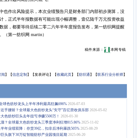
也作出风险提示，本次业绩预告只是财务部门内部初步测算，没
计，正式半年报数据有可能出现小幅调整，壹亿陆千万元投资收益
数据，都要等待后续二零二六年半年度报告发布，第一纺织网提醒
第一纺织网 martin）
稿件来源：
本网专稿
订阅
】【
信息定制
】【发表评论】【
收藏此页
】【
纺织通
】【
联系行业分析师
】
全球色纺纱龙头上半年净利最高狂飙696%
2026-07-03
近乎腰斩？全球最大色纺纱龙头“失守”百亿营收俱乐部
2026-05-02
大色纺纱巨头去年扭亏净赚5500万！
2026-01-30
这么溜？全球最大色纺纱龙头三季度净利狂增815.86%
2025-11-02
半年业绩双降：存货39亿，扣非后净利暴跌505%
2025-08-29
巨头旗下30万锭智能纺纱产业园项目延期
2025-06-20