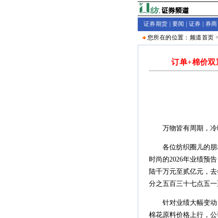
证券期货 |
要闻
|
证券
|
券商
您所在的位置：
频道首页
订单+棉价双
万物皆有周期，冷暖
各位纺织圈儿的朋友
时尚的2026年业绩
陆千万元至贰亿元，去
分之五百三十七点五一
针对业绩大幅变动，
棉花原料价格上行，公