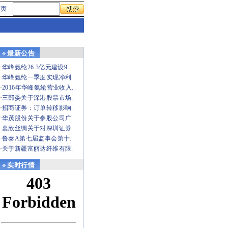
首页
最新公告
·
华峰氨纶26.3亿元建设9.
·
华峰氨纶一季度实现净利.
·
2016年华峰氨纶营业收入.
·
三部委关于深港股票市场.
·
招商证券：订单转移影响.
·
华茂股份关于参股公司广.
·
嘉欣丝绸关于对深圳证券.
·
鲁泰A第七届监事会第十.
·
关于新疆富丽达纤维有限.
实时行情