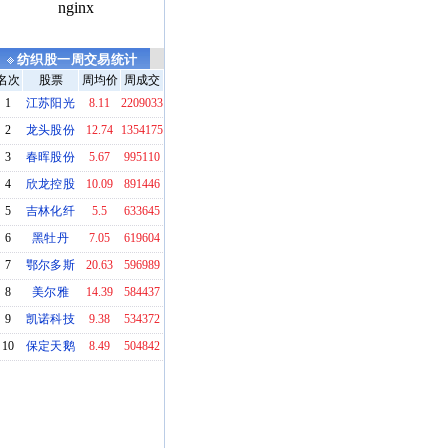
纺织股一周交易统计
名次
股票
周均价
周成交
1
江苏阳光
8.11
2209033
2
龙头股份
12.74
1354175
3
春晖股份
5.67
995110
4
欣龙控股
10.09
891446
5
吉林化纤
5.5
633645
6
黑牡丹
7.05
619604
7
鄂尔多斯
20.63
596989
8
美尔雅
14.39
584437
9
凯诺科技
9.38
534372
10
保定天鹅
8.49
504842