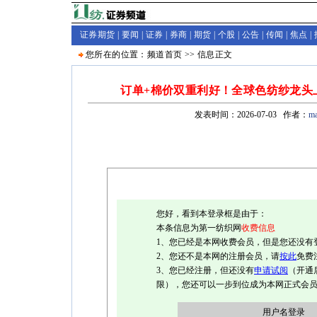
证券期货 |
要闻
|
证券
|
券商
|
期货
|
个股
|
公告
|
传闻
|
焦点
|
您所在的位置：
频道首页
>>
信息
正文
订单+棉价双重利好！全球色纺纱龙头上
发表时间：2026-07-03 作者：
ma
您好，看到本登录框是由于：
本条信息为第一纺织网
收费信息
1、您已经是本网收费会员，但是您还没有
2、您还不是本网的注册会员，请
按此
免费
3、您已经注册，但还没有
申请试阅
（开通
限），您还可以一步到位成为本网正式会
用户名登录