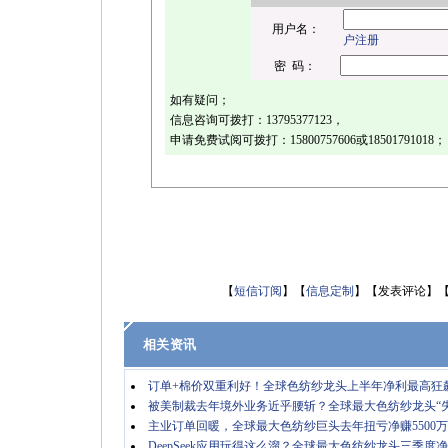
用户名：
户注册
密 码：
如有疑问；
信息咨询可拨打：
13795377123
，
申请免费试阅可拨打：
15800757606或18501791018
；
【
短信订阅
】【
信息定制
】【发表评论】
相关资讯
订单+棉价双重利好！全球色纺纱龙头上半年净利最高狂飙
被美制裁去年境外业务近乎腰斩？全球最大色纺纱龙头“
主业订单回暖，全球最大色纺纱巨头去年扭亏净赚5500
DeepSeek应用玩得这么溜？全球最大色纺纱龙头三季度净利