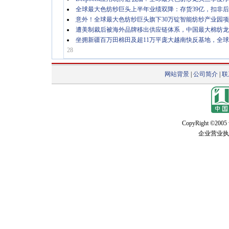
全球最大色纺纱巨头上半年业绩双降：存货39亿，扣非后净
意外！全球最大色纺纱巨头旗下30万锭智能纺纱产业园
遭美制裁后被海外品牌移出供应链体系，中国最大棉纺龙
坐拥新疆百万田棉田及超11万平庞大越南快反基地，全球最
28
网站背景
|
公司简介
|
联
CopyRight ©2005 w
企业营业执