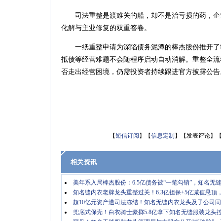
司法重整是渡难关的船，却不是治亏损的药，企
化解与主业修复的双重答卷。
一纸重整申请为深陷债务泥潭的棒杰股份推开了
抵债等经营难题不会随程序启动自动消解。重整全流
否走出经营困境，仍需投资者持续跟进官方披露公告。（
【
短信订阅
】【
信息定制
】【发表评论】
相关资讯
美年系入局棒杰股份：6.5亿债务被“一笔勾销”，知名无
知名缝内衣老牌龙头重整过关！6.3亿担保+5亿减值悬
超10亿元资产遭司法冻结！知名无缝内衣龙头及子公司
兜底式保壳！白衣骑士豪掷5.8亿拿下知名无缝服装龙头