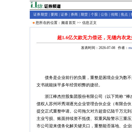
证券期货 |
要闻
|
证券
|
券商
|
期货
|
个股
|
公告
|
传闻
|
焦点
|
您所在的位置：
频道首页
>>
信息
正文
超1.6亿欠款无力偿还，无缝内衣
发表时间：2026-07-08 作者：
ma
债务是企业前行的负重，重整是困境企业为数不
文书就能抹平多年经营积弊的捷径。
浙江棒杰控股集团股份有限公司（以下简称 “棒杰
债权人苏州环秀湖逐光企业管理合伙企业（有限合伙
提交正式重整申请。公司拖欠对方超壹亿陆千万元到
主业亏损、账面持续资不抵债、双重风险警示三重压
市公司迎来债务化解关键关口，重整能否落地、企业