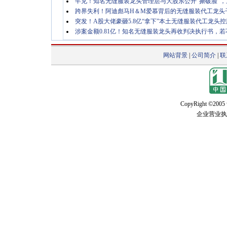
罕见！知名无缝服装龙头管理层与大股东公开“撕破脸”，
跨界失利！阿迪彪马H＆M爱慕背后的无缝服装代工龙头
突发！A股大佬豪砸5.8亿“拿下”本土无缝服装代工龙头
涉案金额0.81亿！知名无缝服装龙头再收判决执行书，
网站背景
|
公司简介
|
联
CopyRight ©2005 w
企业营业执