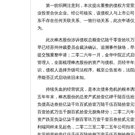
第一纺织网注意到，本次提出重整的债权方背景
业投资合伙企业。经公司核实，该债权人与上市公司
东不存在任何关联关系、一致行动关系，此次申请仅
为。
此次棒杰股份涉诉债权总额壹亿陆千零壹拾玖万
早已经苏州仲裁委员会裁决确认。追溯事件脉络，早
提交预重整申请；二零二六年一月，金华中院正式启
管理人，全面梳理棒杰股份的资产与债权。历经半年
识，债权人选择升级司法程序。截至公告发布，法院
序能否正式启动依旧未知。
持续失血的经营状况，是本次债务危机的根本诱
五年年末，棒杰股份的总资产贰拾壹亿肆千陆百伍拾
负债高达叁拾亿柒千玖百贰拾壹万陆千伍百陆拾壹元
百壹拾贰万伍千捌百贰拾壹元捌角肆分；二零二六年
资产跌至负柒亿柒千捌百零玖万壹千壹百叁拾贰元壹
利端同样未见起色，二零二三至二零二五年公司扣非
年亏损壹拾壹亿伍千伍百陆拾捌万壹千伍百捌拾捌元