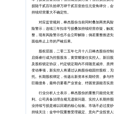
损陆千贰百玖拾肆万肆千贰百壹拾伍元壹角肆分，会
持续经营重大不确定性。
对应监管规则，棒杰股份当前同时叠加两类风险
险警示；连续三年扣非亏损叠加持续经营存疑，触发
整，现有风险警示也不会立即解除；倘若重整推进失
面临终止上市的严峻后果。
股权层面，二零二五年七月十八日棒杰股份控制
启烁睿行成为控股股东，黄荣耀接任实控人。新旧股
及股权锁定协议，约定锁定期内不得随意减持、质押
变动事项，新实控人将通过认购股份稳固控股权，无
托。长期股权绑定，传递出新资本长期经营、参与纾
巨额债务，最终仍要看产业资金、纾困资源能否实质
行业分析人士表示，棒杰股份的重整只能优化资
利。公司具备治理合规无遗留问题、实控人长期持股
业持续亏损是难以回避的核心短板。市场不必过度炒
持续关注：金华中院重整受理裁定、意向产业投资人